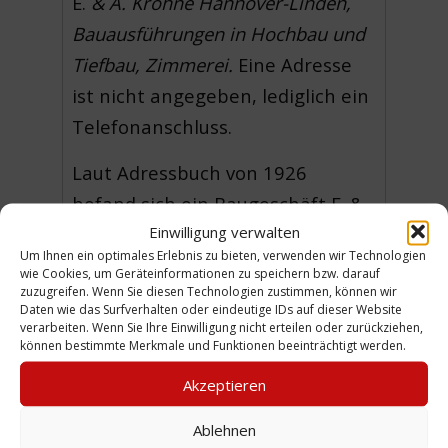
E.
& A. Krohne Hannover-Linden,
Bauausführungen in Hochbau und
Tiefbau, Zimmerei.
Eine Adresse
ist nicht angegeben, lediglich ein
Telefonanschluss.
Laut Adressbuch von 1926
befand sich ein Baugeschäft E. &
Einwilligung verwalten
A. Krohne am Deisterplatz 1.
Um Ihnen ein optimales Erlebnis zu bieten, verwenden wir Technologien
Unter dieser Adresse wird auch
wie Cookies, um Geräteinformationen zu speichern bzw. darauf
zuzugreifen. Wenn Sie diesen Technologien zustimmen, können wir
der Maurermeister
Ernst Krohne
Daten wie das Surfverhalten oder eindeutige IDs auf dieser Website
geführt. Bei
A. Krohne
könnte es
verarbeiten. Wenn Sie Ihre Einwilligung nicht erteilen oder zurückziehen,
können bestimmte Merkmale und Funktionen beeinträchtigt werden.
sich um den Zimmermeister und
Akzeptieren
Hauseigentümer
August Krohne
aus der Jacobsstraße 15 handeln.
Ablehnen