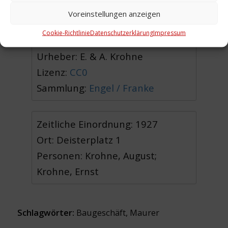
(WE)
Voreinstellungen anzeigen
Cookie-Richtlinie
Datenschutzerklärung
Impressum
Urheber: E. & A. Krohne
Lizenz:
CC0
Sammlung:
Engel / Franke
Zeitliche Einordnung: 1927
Ort: Deisterplatz 1
Personen: Krohne, August;
Krohne, Ernst
Schlagwörter:
Baugeschäft
,
Maurer