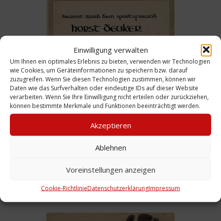
Einwilligung verwalten
Um Ihnen ein optimales Erlebnis zu bieten, verwenden wir Technologien
Urkunde: Verleihung Verdienstnadel in Gold,
wie Cookies, um Geräteinformationen zu speichern bzw. darauf
14.6.1963
zuzugreifen. Wenn Sie diesen Technologien zustimmen, können wir
Daten wie das Surfverhalten oder eindeutige IDs auf dieser Website
verarbeiten. Wenn Sie Ihre Einwilligung nicht erteilen oder zurückziehen,
können bestimmte Merkmale und Funktionen beeinträchtigt werden.
Akzeptieren
Ablehnen
Voreinstellungen anzeigen
Urkunde: Verleihung Silberne Kreis-
Cookie-Richtlinie
Datenschutzerklärung
Impressum
Ehrennnadel, 16.6.1963