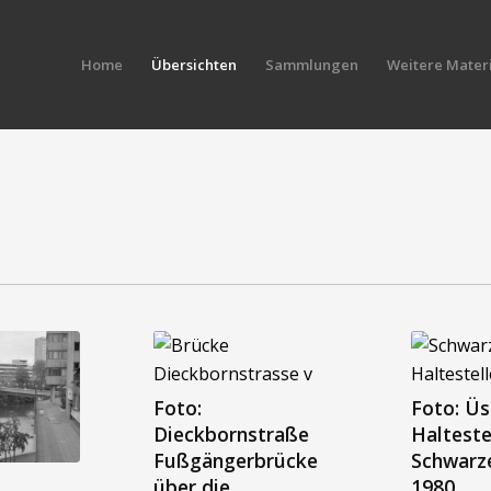
Home
Übersichten
Sammlungen
Weitere Materi
Foto:
Foto: Üs
Dieckbornstraße
Halteste
Fußgängerbrücke
Schwarz
-
über die
1980