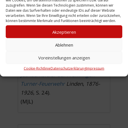
wie Cookies, um Geräteinformationen zu speichern bzw. darauf
Ob mein Großvater auch Mitglied
zuzugreifen. Wenn Sie diesen Technologien zustimmen, können wir
Daten wie das Surfverhalten oder eindeutige IDs auf dieser Website
der
Freiwilligen Turner Feuerwehr
verarbeiten. Wenn Sie Ihre Einwilligung nicht erteilen oder zurückziehen,
Linden
war, ist mir nicht bekannt.
können bestimmte Merkmale und Funktionen beeinträchtigt werden.
Zumindest findet man seinen
Akzeptieren
Namen im Verzeichnis der
Ablehnen
aktiven Mitglieder der
Freiwilligen Turner Feuerwehr
Voreinstellungen anzeigen
Linden (vgl. Festschrift:
Cookie-Richtlinie
Datenschutzerklärung
Impressum
Jubiläumsfeier der Freiwilligen
Turner-Feuerwehr
Linden
,
1876-
1926
, S. 24).
(MJL)