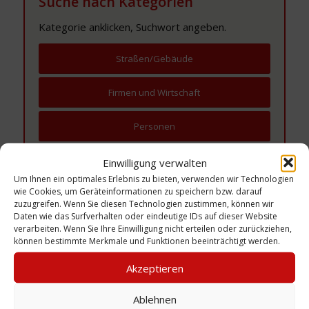
Suche nach Kategorien
Kategorie anklicken, Suchwort angeben.
Straßen/Gebäude
Firmen und Wirtschaft
Personen
Institutionen, Organisationen und Gruppen
Einwilligung verwalten
Um Ihnen ein optimales Erlebnis zu bieten, verwenden wir Technologien
wie Cookies, um Geräteinformationen zu speichern bzw. darauf
Vereine
zuzugreifen. Wenn Sie diesen Technologien zustimmen, können wir
Daten wie das Surfverhalten oder eindeutige IDs auf dieser Website
Veranstaltungen/Ereignisse
verarbeiten. Wenn Sie Ihre Einwilligung nicht erteilen oder zurückziehen,
können bestimmte Merkmale und Funktionen beeinträchtigt werden.
Akzeptieren
Ablehnen
neu eingestellt