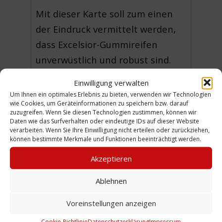
Mit dieser Karte soll zum einen
der Eindruck vermittelt werden,
dass Excelsior-Gummireifen
unverwüstlich und robust sind.
Zum anderen kommt der Bezug
Einwilligung verwalten
zum Krieg ins Spiel. Das Bild
Um Ihnen ein optimales Erlebnis zu bieten, verwenden wir Technologien
wie Cookies, um Geräteinformationen zu speichern bzw. darauf
vermittelt den Eindruck, dass
zuzugreifen. Wenn Sie diesen Technologien zustimmen, können wir
man mit diesen Reifen den
Daten wie das Surfverhalten oder eindeutige IDs auf dieser Website
verarbeiten. Wenn Sie Ihre Einwilligung nicht erteilen oder zurückziehen,
Gegner im Feindesland einfach
können bestimmte Merkmale und Funktionen beeinträchtigt werden.
hinwegfegen kann.
Akzeptieren
Am Ende des 1. Weltkriegs wurde
Ablehnen
offensichtlich, dass mit der
Voreinstellungen anzeigen
Bildaussage der Excelsior-Karten
wohl etwas nicht stimmen
Cookie-Richtlinie
Datenschutzerklärung
Impressum