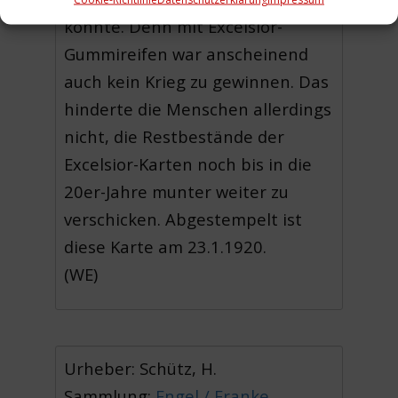
konnte. Denn mit Excelsior-
Gummireifen war anscheinend
auch kein Krieg zu gewinnen. Das
hinderte die Menschen allerdings
nicht, die Restbestände der
Excelsior-Karten noch bis in die
20er-Jahre munter weiter zu
verschicken. Abgestempelt ist
diese Karte am 23.1.1920.
(WE)
Urheber: Schütz, H.
Sammlung:
Engel / Franke