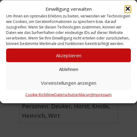
Alexandria v. 1903.
Einwilligung verwalten
(HDe)
Um Ihnen ein optimales Erlebnis zu bieten, verwenden wir Technologien
wie Cookies, um Geräteinformationen zu speichern bzw. darauf
zuzugreifen. Wenn Sie diesen Technologien zustimmen, können wir
Daten wie das Surfverhalten oder eindeutige IDs auf dieser Website
verarbeiten. Wenn Sie Ihre Einwilligung nicht erteilen oder zurückziehen,
können bestimmte Merkmale und Funktionen beeinträchtigt werden.
Urheber: Szelies, Hannover
Sammlung:
LSV Alexandria von
Akzeptieren
1903
Ablehnen
Voreinstellungen anzeigen
Zeitliche Einordnung: 1954
Cookie-Richtlinie
Datenschutzerklärung
Impressum
Ort: Schwarzer Bär
Personen: Deuker, Horst; Knolle,
Heinrich, Wirt