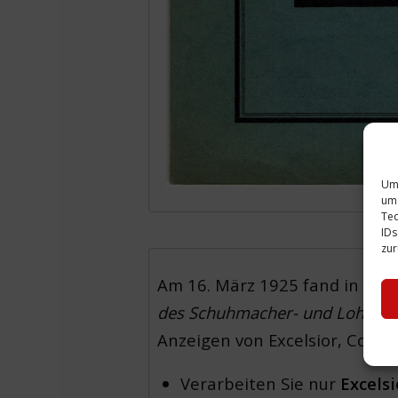
Um 
um 
Tec
IDs
zur
Am 16. März 1925 fand in den
des Schuhmacher- und Lohger
Anzeigen von Excelsior, Conti
Verarbeiten Sie nur
Excelsi