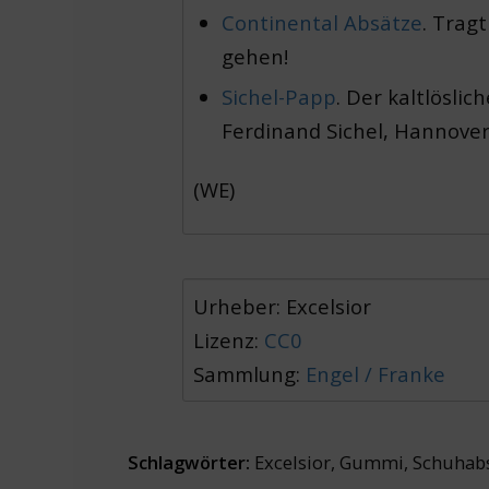
Continental Absätze
. Trag
gehen!
Sichel-Papp
. Der kaltlöslic
Ferdinand Sichel, Hannove
(WE)
Urheber: Excelsior
Lizenz:
CC0
Sammlung:
Engel / Franke
Schlagwörter:
Excelsior
,
Gummi
,
Schuhab