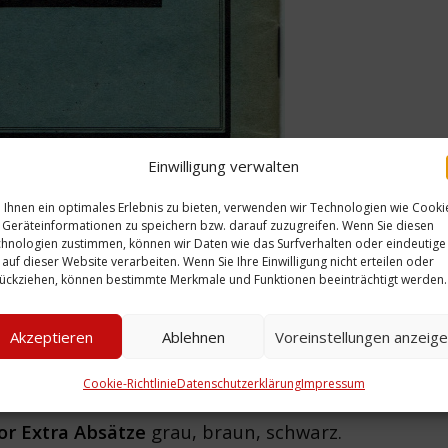
Einwilligung verwalten
Ihnen ein optimales Erlebnis zu bieten, verwenden wir Technologien wie Cooki
Geräteinformationen zu speichern bzw. darauf zuzugreifen. Wenn Sie diesen
hnologien zustimmen, können wir Daten wie das Surfverhalten oder eindeutige
 auf dieser Website verarbeiten. Wenn Sie Ihre Einwilligung nicht erteilen oder
ückziehen, können bestimmte Merkmale und Funktionen beeinträchtigt werden.
 Festräumen der Stadthalle Hannover eine Jubelf
Akzeptieren
Ablehnen
Voreinstellungen anzeig
ber-Amts Hannover
statt. Aus diesem Anlass gab es e
nental und Sichel-Werken aus Limmer zu finden sin
Cookie-Richtlinie
Datenschutzerklärung
Impressum
or Extra Absätze
grau, braun, schwarz.