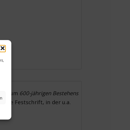
es,
eier zum
600-jährigen Bestehens
en
ine Festschrift, in der u.a.
d.