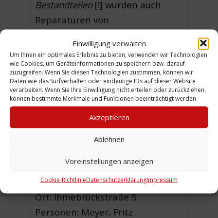
Bestandteilen
[!] wurden auch
Reparaturen von
Musikinstrumenten erledigt. Am
Einwilligung verwalten
Ende der Annonce der Hinweis,
Um Ihnen ein optimales Erlebnis zu bieten, verwenden wir Technologien
dass auch
Teilzahlung gestattet
ist.
wie Cookies, um Geräteinformationen zu speichern bzw. darauf
zuzugreifen. Wenn Sie diesen Technologien zustimmen, können wir
(WE)
Daten wie das Surfverhalten oder eindeutige IDs auf dieser Website
verarbeiten. Wenn Sie Ihre Einwilligung nicht erteilen oder zurückziehen,
können bestimmte Merkmale und Funktionen beeinträchtigt werden.
Akzeptieren
Urheber: Fritz Meyer´s Musikhaus
Ablehnen
Sammlung:
Engel / Franke
Voreinstellungen anzeigen
Cookie-Richtlinie
Datenschutzerklärung
Impressum
Zeitliche Einordnung: 1926
Ort: Ihmebrückstraße 5
Personen: Meyer, Fritz