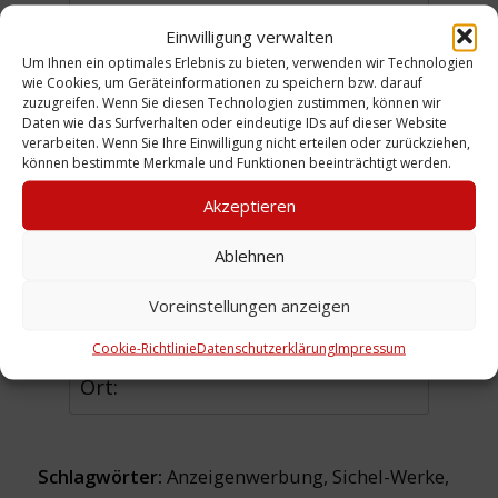
Reklame, Hg. H. K.Frenzel, Dritter
Einwilligung verwalten
Jahrgang, Heft 4 [1926], S. 29
Um Ihnen ein optimales Erlebnis zu bieten, verwenden wir Technologien
(WE)
wie Cookies, um Geräteinformationen zu speichern bzw. darauf
zuzugreifen. Wenn Sie diesen Technologien zustimmen, können wir
Daten wie das Surfverhalten oder eindeutige IDs auf dieser Website
verarbeiten. Wenn Sie Ihre Einwilligung nicht erteilen oder zurückziehen,
können bestimmte Merkmale und Funktionen beeinträchtigt werden.
Urheber: Peffer, Adolf und
Akzeptieren
Hermann
Ablehnen
Sammlung:
Engel / Franke
Voreinstellungen anzeigen
Zeitliche Einordnung: 1926
Cookie-Richtlinie
Datenschutzerklärung
Impressum
Ort:
Schlagwörter:
Anzeigenwerbung
,
Sichel-Werke
,