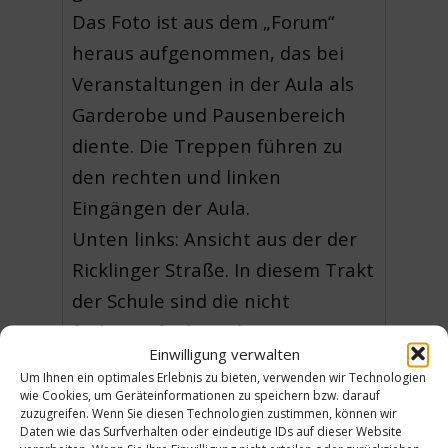
Das Foto ist aus dem „Forum“
heraus aufgenommen, das bei
Veranstaltungen in der Aula als
Garderobe und Pausenbereich
diente. Die Treppen führen zu
den rechten und linken
Eingängen der Aula.
Unten links: Ansicht aus der der
Ricklinger Straße. In diesem Trakt
der Schule sind die nicht
fachspezifischen Klassenräume
Einwilligung verwalten
untergebracht. Erkennbar die
Um Ihnen ein optimales Erlebnis zu bieten, verwenden wir Technologien
vier prominent vorgesetzten
wie Cookies, um Geräteinformationen zu speichern bzw. darauf
zuzugreifen. Wenn Sie diesen Technologien zustimmen, können wir
Treppenhäuser, zum Zeitpunkt
Daten wie das Surfverhalten oder eindeutige IDs auf dieser Website