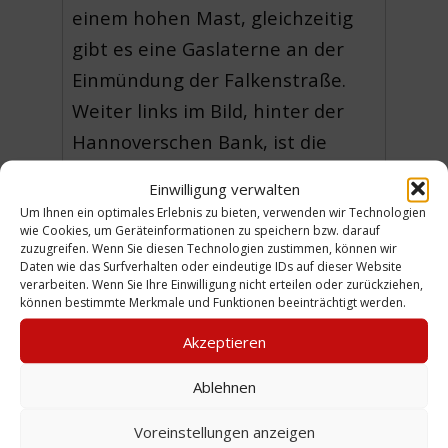
einem hohen Mast, gleichzeitig
gibt es eine Gaslaterne an der
Einmündung der Falkenstraße.
Weiter links im Bild, hinter der
Hannoverschen Bank, ist die
Einmündung einer Straße zu
Einwilligung verwalten
sehen. Es handelt sich um die
Um Ihnen ein optimales Erlebnis zu bieten, verwenden wir Technologien
wie Cookies, um Geräteinformationen zu speichern bzw. darauf
Kleine Hohe Straße
, eine
zuzugreifen. Wenn Sie diesen Technologien zustimmen, können wir
Verbindung zwischen der
Daten wie das Surfverhalten oder eindeutige IDs auf dieser Website
verarbeiten. Wenn Sie Ihre Einwilligung nicht erteilen oder zurückziehen,
Deisterstraße und der Hohe
können bestimmte Merkmale und Funktionen beeinträchtigt werden.
Straße.
Akzeptieren
(JW)
Ablehnen
Voreinstellungen anzeigen