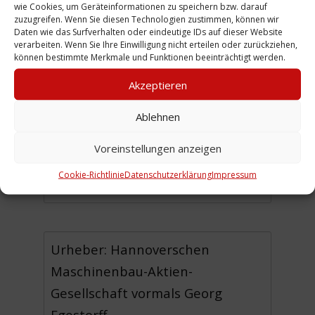
wie Cookies, um Geräteinformationen zu speichern bzw. darauf
1881
zuzugreifen. Wenn Sie diesen Technologien zustimmen, können wir
Daten wie das Surfverhalten oder eindeutige IDs auf dieser Website
1882
verarbeiten. Wenn Sie Ihre Einwilligung nicht erteilen oder zurückziehen,
können bestimmte Merkmale und Funktionen beeinträchtigt werden.
1883/1884
Akzeptieren
1884/1885
1885/1886
Ablehnen
1886/1887
Voreinstellungen anzeigen
1887/1888
1888/1889
Cookie-Richtlinie
Datenschutzerklärung
Impressum
Urheber: Hannoverschen
Maschinenbau-Aktien-
Gesellschaft vormals Georg
Egestorff