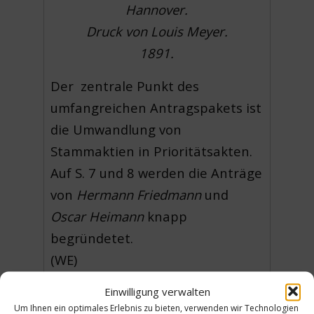
Hannover.
Druck von Louis Meyer.
1891.
Der zentrale Punkt des
umfangreichen Antragspakets ist
die Umwandlung von
Stammaktien in Prioritätsakten.
Auf S. 7 und 8 werden die Anträge
von
Hermann Friedmann
und
Oscar Heimann
knapp
begründetet.
(WE)
weitere Geschäftsberichte der
Einwilligung verwalten
Um Ihnen ein optimales Erlebnis zu bieten, verwenden wir Technologien
Hanomag für die Jahre