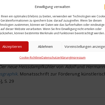
Einwilligung verwalten
Ihnen ein optimales Erlebnis zu bieten, verwenden wir Technologien wie Cooki
Geräteinformationen zu speichern bzw. darauf zuzugreifen. Wenn Sie diesen
hnologien zustimmen, können wir Daten wie das Surfverhalten oder eindeutige
 auf dieser Website verarbeiten. Wenn Sie Ihre Einwilligung nicht erteilen oder
ückziehen, können bestimmte Merkmale und Funktionen beeinträchtigt werden.
Akzeptieren
Ablehnen
Voreinstellungen anzeig
Cookie-Richtlinie
Datenschutzerklärung
Impressum
Der neue Heissdampfkühler
von
Adolf
und
Hermann 
sgraphik
. Monatsschrift zur Förderung künstlerisc
, S. 29