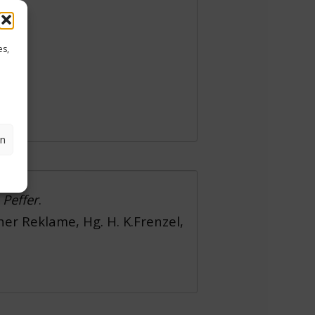
es,
en
Peffer
.
her Reklame, Hg. H. K.Frenzel,