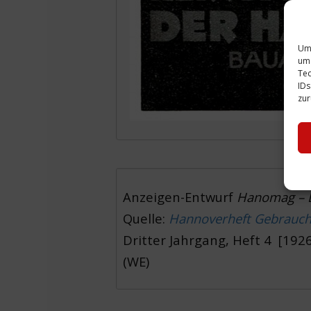
Um 
um 
Tec
IDs
zur
Anzeigen-Entwurf
Hanomag – 
Quelle:
Hannoverheft Gebrauch
Dritter Jahrgang, Heft 4 [1926]
(WE)