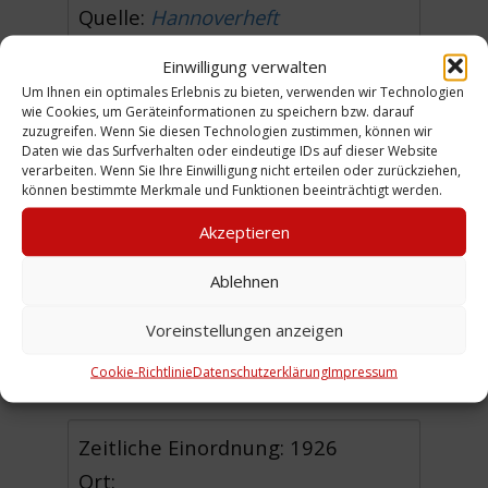
Quelle:
Hannoverheft
Gebrauchsgraphik
. Monatsschrift
Einwilligung verwalten
zur Förderung künstlerischer
Um Ihnen ein optimales Erlebnis zu bieten, verwenden wir Technologien
wie Cookies, um Geräteinformationen zu speichern bzw. darauf
Reklame, Hg. H. K.Frenzel, Dritter
zuzugreifen. Wenn Sie diesen Technologien zustimmen, können wir
Jahrgang, Heft 4 [1926], S. 32/2
Daten wie das Surfverhalten oder eindeutige IDs auf dieser Website
verarbeiten. Wenn Sie Ihre Einwilligung nicht erteilen oder zurückziehen,
(WE)
können bestimmte Merkmale und Funktionen beeinträchtigt werden.
Akzeptieren
Ablehnen
Urheber: Peffer, Adolf und
Voreinstellungen anzeigen
Hermann
Sammlung:
Engel / Franke
Cookie-Richtlinie
Datenschutzerklärung
Impressum
Zeitliche Einordnung: 1926
Ort: