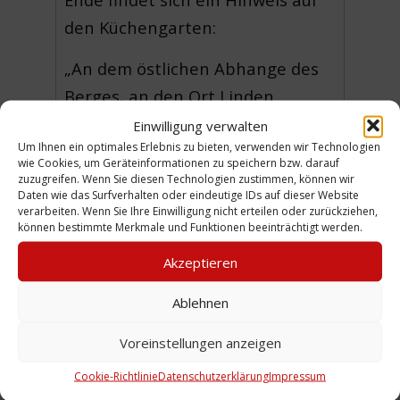
den Küchengarten:
„An dem östlichen Abhange des
Berges, an den Ort Linden
grenzend, liegt der 30 Morgen
Einwilligung verwalten
Um Ihnen ein optimales Erlebnis zu bieten, verwenden wir Technologien
große, ganz mit Mauern
wie Cookies, um Geräteinformationen zu speichern bzw. darauf
befriedigte Königliche Obst- und
zuzugreifen. Wenn Sie diesen Technologien zustimmen, können wir
Daten wie das Surfverhalten oder eindeutige IDs auf dieser Website
Gemüsegarten mit bedeutenden
verarbeiten. Wenn Sie Ihre Einwilligung nicht erteilen oder zurückziehen,
können bestimmte Merkmale und Funktionen beeinträchtigt werden.
Treibereien.“ (WE)
Akzeptieren
Ablehnen
Urheber:
Voreinstellungen anzeigen
Lizenz:
CC0
Cookie-Richtlinie
Datenschutzerklärung
Impressum
Sammlung:
Materialien ohne