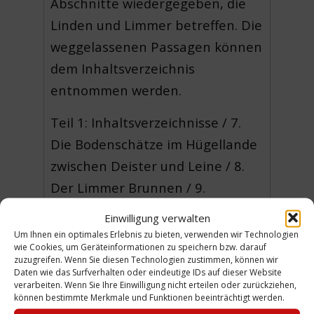
Abschnitte wiedergegeben, die
Linden und Limmer betreffen. Die
weggelassenen Passagen können
dem Inhaltsverzeichnis
entnommen werden.
Teil 1: Inhaltsverzeichnisse / 7.
Die Bodenschätze im Hügellande
zwischen Deister und Leine / 8.
Der Limmer Brunnen / 9.
Asphaltgruben / 10. Die Salinen /
Einwilligung verwalten
11. Die Kalisalzgewinnung / 12.
Um Ihnen ein optimales Erlebnis zu bieten, verwenden wir Technologien
wie Cookies, um Geräteinformationen zu speichern bzw. darauf
Der Lindener Berg und seine
zuzugreifen. Wenn Sie diesen Technologien zustimmen, können wir
Daten wie das Surfverhalten oder eindeutige IDs auf dieser Website
Trinkwasserleitung / […] Der
verarbeiten. Wenn Sie Ihre Einwilligung nicht erteilen oder zurückziehen,
Deister (II.)
können bestimmte Merkmale und Funktionen beeinträchtigt werden.