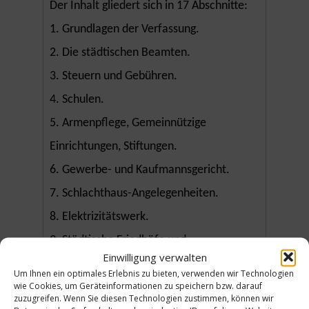
Der Inhalt gliedert sich in 17 Abschnitte:
1. Grundlagen der Verfassung.
2. Die städtischen Beamten.
3. Steuern und Gebühren.
4. Schulen.
5. Armenpflege, Gemeinnützige
Einrichtungen, Stiftungen.
6. Gewerbe- und Kaufmannsgericht.
7. Schlachthaus-Angelegenheiten.
8. Elektrizitätswerk.
9. Städtische Friedhöfe und
Einwilligung verwalten
Begräbniswesen.
Um Ihnen ein optimales Erlebnis zu bieten, verwenden wir Technologien
wie Cookies, um Geräteinformationen zu speichern bzw. darauf
10. Handel und Gewerbe.
zuzugreifen. Wenn Sie diesen Technologien zustimmen, können wir