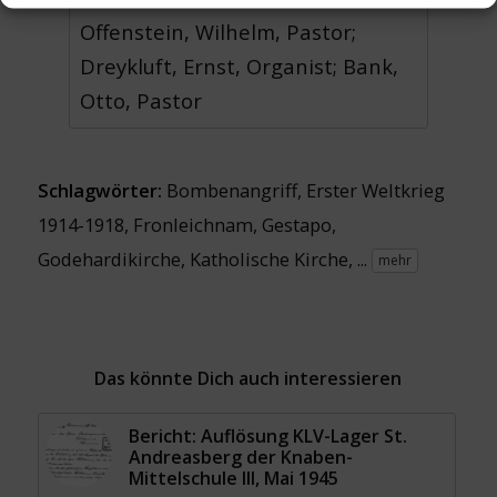
Offenstein, Wilhelm, Pastor;
Dreykluft, Ernst, Organist; Bank,
Otto, Pastor
Schlagwörter:
Bombenangriff
,
Erster Weltkrieg
1914-1918
,
Fronleichnam
,
Gestapo
,
Godehardikirche
,
Katholische Kirche
, ...
mehr
Das könnte Dich auch interessieren
Bericht: Auflösung KLV-Lager St.
Andreasberg der Knaben-
Mittelschule III, Mai 1945