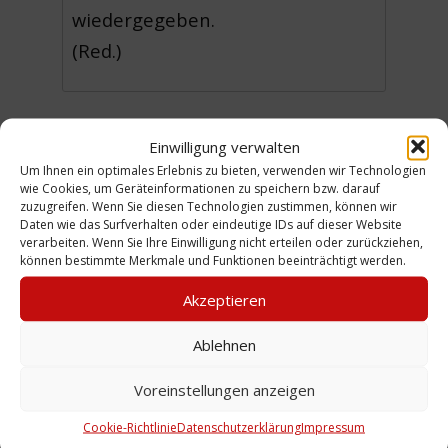
wiedergegeben.
(Red.)
Einwilligung verwalten
Urheber: Gemeinde St. Benno,
Um Ihnen ein optimales Erlebnis zu bieten, verwenden wir Technologien
Hannover-Linden
wie Cookies, um Geräteinformationen zu speichern bzw. darauf
zuzugreifen. Wenn Sie diesen Technologien zustimmen, können wir
Sammlung:
Deuker
Daten wie das Surfverhalten oder eindeutige IDs auf dieser Website
verarbeiten. Wenn Sie Ihre Einwilligung nicht erteilen oder zurückziehen,
können bestimmte Merkmale und Funktionen beeinträchtigt werden.
Zeitliche Einordnung: 1902 - 1952
Akzeptieren
Ort: St. Bennokirche ;
Ablehnen
Hennigesstraße
Personen: Henniges, Friedrich,
Voreinstellungen anzeigen
Pastor; Hehl, Christoph,
Cookie-Richtlinie
Datenschutzerklärung
Impressum
Architekt; Becker, Gustav, Pastor;