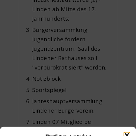
Linden ab Mitte des 17.
Jahrhunderts;
Bürgerversammlung:
Jugendliche fordern
Jugendzentrum; Saal des
Lindener Rathauses soll
"verbürokratisiert" werden;
Notizblock
Sportspiegel
Jahreshauptversammlung
Lindener Bürgerverein;
Linden 07 Mitglied bei
Lindener Schützen;
Einwilligung verwalten