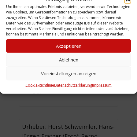
Jungschützen von Linden 04
Um Ihnen ein optimales Erlebnis zu bieten, verwenden wir Technologien
wie Cookies, um Geräteinformationen zu speichern bzw. darauf
berichten; Judo-Cub mit
zuzugreifen. Wenn Sie diesen Technologien zustimmen, können wir
neuem Vorstand;
Daten wie das Surfverhalten oder eindeutige IDs auf dieser Website
verarbeiten. Wenn Sie Ihre Einwilligung nicht erteilen oder zurückziehen,
Jahreshauptversammlung
können bestimmte Merkmale und Funktionen beeinträchtigt werden.
Teutonia; Erfolge Limmersche
Akzeptieren
Schützen;
Ablehnen
Leserbriefe: Protest zur
Initiative "Spiel" am Telefon;
Voreinstellungen anzeigen
Verkehrsfürung Schwarzer
Cookie-Richtlinie
Datenschutzerklärung
Impressum
Bär
Urheber: Horst Schweimler; Hans-
Jürgen Fratzer (Foto); Bernd