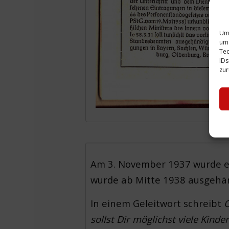
Um 
um 
Tec
IDs
zur
Am 3. November 1937 wurde e
wurde ab Mitte 1938 ausgehän
In einem Geleitwort schreibt
O
sollst Dir möglichst viele Kinde