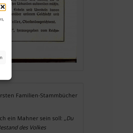
es,
en
ersten Familien-Stammbücher
h ein Mahner sein soll: „
Du
 Bestand des Volkes