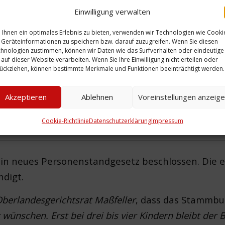
Einwilligung verwalten
Ihnen ein optimales Erlebnis zu bieten, verwenden wir Technologien wie Cooki
Geräteinformationen zu speichern bzw. darauf zuzugreifen. Wenn Sie diesen
hnologien zustimmen, können wir Daten wie das Surfverhalten oder eindeutige
 auf dieser Website verarbeiten. Wenn Sie Ihre Einwilligung nicht erteilen oder
ückziehen, können bestimmte Merkmale und Funktionen beeinträchtigt werden.
Akzeptieren
Ablehnen
Voreinstellungen anzeig
Cookie-Richtlinie
Datenschutzerklärung
Impressum
in neues Personenstandgesetz beschlossen. Die 
digt.
berlandesgerichtsrat Maßfeller
, dass das Stammbuc
r wünschen. Erst bei drei bis vier Kindern bleibt der