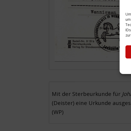
Um 
um 
Tec
IDs
zur
Mit der Sterbeurkunde für
Joh
(Deister) eine Urkunde ausgest
(WP)