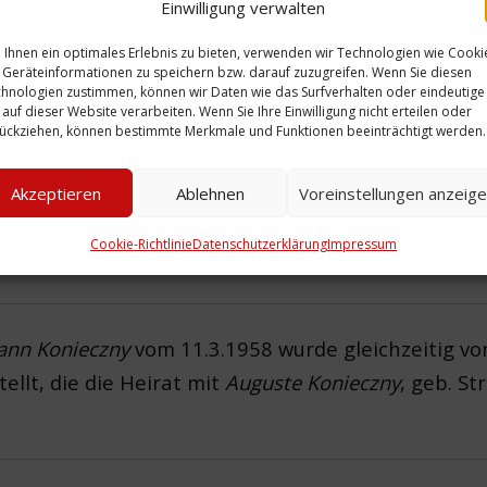
Einwilligung verwalten
Ihnen ein optimales Erlebnis zu bieten, verwenden wir Technologien wie Cooki
Geräteinformationen zu speichern bzw. darauf zuzugreifen. Wenn Sie diesen
hnologien zustimmen, können wir Daten wie das Surfverhalten oder eindeutige
 auf dieser Website verarbeiten. Wenn Sie Ihre Einwilligung nicht erteilen oder
ückziehen, können bestimmte Merkmale und Funktionen beeinträchtigt werden.
Akzeptieren
Ablehnen
Voreinstellungen anzeig
Cookie-Richtlinie
Datenschutzerklärung
Impressum
ann Konieczny
vom 11.3.1958 wurde gleichzeitig 
ellt, die die Heirat mit
Auguste
Konieczny
, geb. St