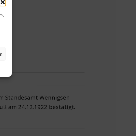
es,
en
vom Standesamt Wennigsen
ruß am 24.12.1922 bestätigt.