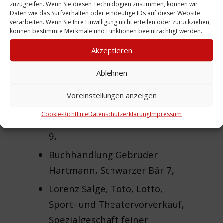
Küchengartenstraße 2A,
zuzugreifen. Wenn Sie diesen Technologien zustimmen, können wir
Daten wie das Surfverhalten oder eindeutige IDs auf dieser Website
Rudolf Herrmann, v.Altensche
verarbeiten. Wenn Sie Ihre Einwilligung nicht erteilen oder zurückziehen,
können bestimmte Merkmale und Funktionen beeinträchtigt werden.
Gärtnerei, Von-Alten-Garten 1
Akzeptieren
(Eingang neben der Post),
Geffert, Bäckerei, Konditorei,
Ablehnen
Café, Limmerstraße 58,
Voreinstellungen anzeigen
P. Star, Fernsehdienst, Radio
Cookie-Richtlinie
Datenschutzerklärung
Impressum
Elektro, Davenstedter Straße
9,
Buchhandlung Gebrüder
Hartmann, Schwarzer Bär 7,
Lorenz Salge, Toto, Lotto,
Sport- und Theatervorverkauf,
Spezialgeschäft feiner