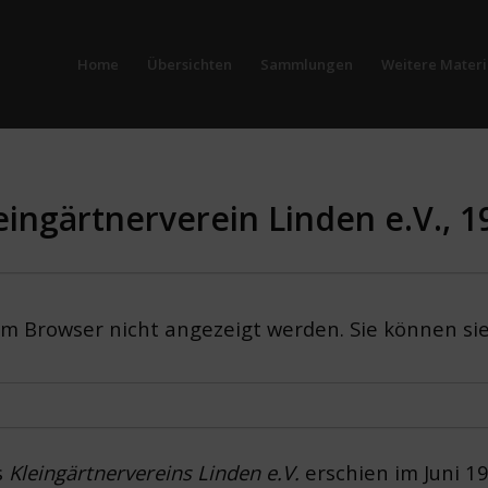
Home
Übersichten
Sammlungen
Weitere Materi
leingärtnerverein Linden e.V., 1
em Browser nicht angezeigt werden. Sie können si
s
Kleingärtnervereins Linden e.V.
erschien im Juni 19