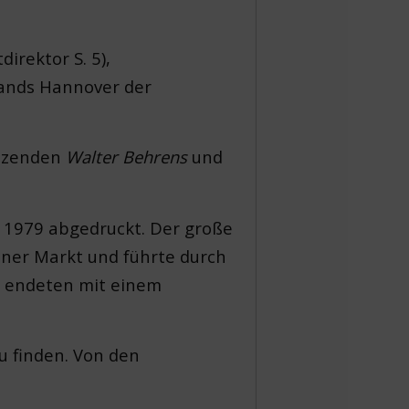
irektor S. 5),
bands Hannover der
sitzenden
Walter Behrens
und
li 1979 abgedruckt. Der große
ener Markt und führte durch
e endeten mit einem
u finden. Von den