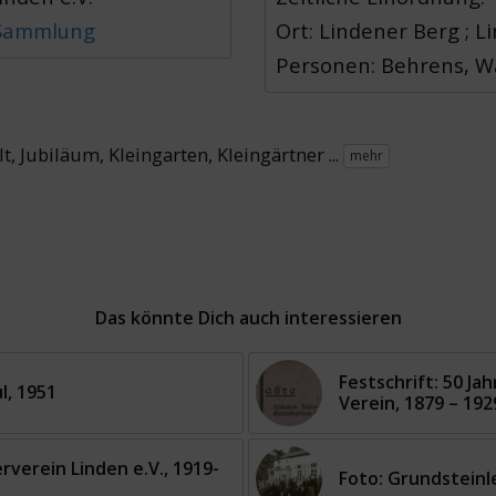
 Sammlung
Ort: Lindener Berg ; 
Personen: Behrens, Wa
lt
,
Jubiläum
,
Kleingarten
,
Kleingärtner
...
mehr
Das könnte Dich auch interessieren
Festschrift: 50 J
l, 1951
Verein, 1879 – 192
erverein Linden e.V., 1919-
Foto: Grundsteinl