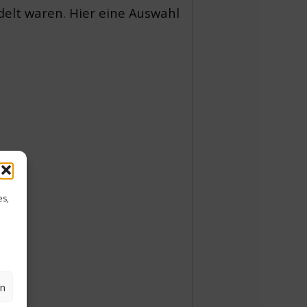
delt waren. Hier eine Auswahl
es,
en