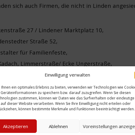
den sich auch Firmen, die nicht in Linden angesie
alkenstraße 27 / Lindener Marktplatz 10,
enstedter Straße 52,
talter für Familienfeste,
Kadach, Limmerstraße/ Ecke Ungerstraße,
aße 26 und Limmerstraße 34,
Einwilligung verwalten
ornumer Straße 146
Ihnen ein optimales Erlebnis zu bieten, verwenden wir Technologien wie Cooki
Geräteinformationen zu speichern bzw. darauf zuzugreifen. Wenn Sie diesen
ener Marktplatz 10,
hnologien zustimmen, können wir Daten wie das Surfverhalten oder eindeutige
 auf dieser Website verarbeiten. Wenn Sie Ihre Einwilligung nicht erteilen oder
trieb Albert Lindemann, Ungerstraße 11,
ückziehen, können bestimmte Merkmale und Funktionen beeinträchtigt werden.
straße 77,
Akzeptieren
Ablehnen
Voreinstellungen anzeig
, Deisterstraße 65 und Limmerstraße 46,