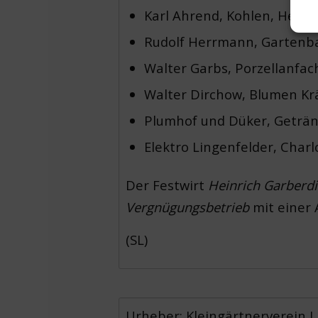
Karl Ahrend, Kohlen, Heizöl
Rudolf Herrmann, Gartenba
Walter Garbs, Porzellanfac
Walter Dirchow, Blumen Krä
Plumhof und Düker, Geträn
Elektro Lingenfelder, Charl
Der Festwirt
Heinrich Garberd
Vergnügungsbetrieb
mit einer A
(SL)
Urheber: Kleingärtnerverein L