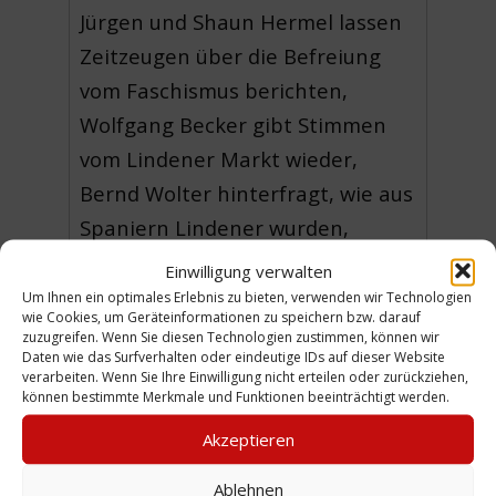
Jürgen und Shaun Hermel lassen
Zeitzeugen über die Befreiung
vom Faschismus berichten,
Wolfgang Becker gibt Stimmen
vom Lindener Markt wieder,
Bernd Wolter hinterfragt, wie aus
Spaniern Lindener wurden,
Wolfgang Becker, Franziska
Einwilligung verwalten
Wenzel und Bernd Wolter
Um Ihnen ein optimales Erlebnis zu bieten, verwenden wir Technologien
wie Cookies, um Geräteinformationen zu speichern bzw. darauf
dokumentieren die
zuzugreifen. Wenn Sie diesen Technologien zustimmen, können wir
Daten wie das Surfverhalten oder eindeutige IDs auf dieser Website
Bürgerbeteiligung zur
verarbeiten. Wenn Sie Ihre Einwilligung nicht erteilen oder zurückziehen,
zukünftigen Wasserstadt Limmer
können bestimmte Merkmale und Funktionen beeinträchtigt werden.
und Tosh Leykum spürt dem Kult
Akzeptieren
um die Türme des Heizkraftwerks
Ablehnen