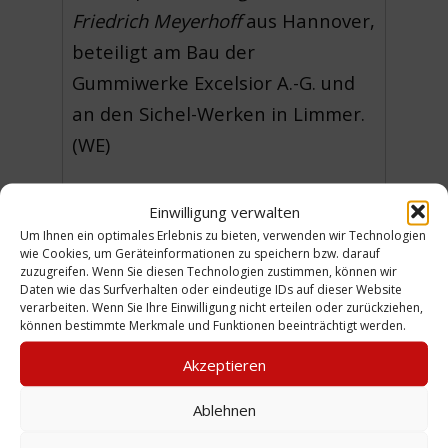
Friedrich Meyerhoff
aus Hannover,
beteiligt am Bau der
Gummiwerke Excelsior A.-G. und
an den Sichel-Werken in Limmer.
(WE)
_________
Einwilligung verwalten
[1] aus: Siedentopf, Paul
Um Ihnen ein optimales Erlebnis zu bieten, verwenden wir Technologien
(Hauptschriftleitung),
Das Buch
wie Cookies, um Geräteinformationen zu speichern bzw. darauf
zuzugreifen. Wenn Sie diesen Technologien zustimmen, können wir
der alten Firmen der Stadt
Daten wie das Surfverhalten oder eindeutige IDs auf dieser Website
verarbeiten. Wenn Sie Ihre Einwilligung nicht erteilen oder zurückziehen,
Hannover
, Jubiläums-Verlag
können bestimmte Merkmale und Funktionen beeinträchtigt werden.
Walter Gerlach, Leipzig 1927, S.
Akzeptieren
65
Ablehnen