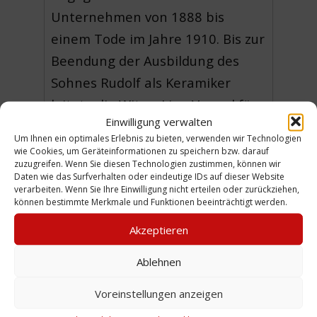
Unternehmen von 1888 bis
einem Tode im Jahre 1910. Bis zur
Beendung der Ausbildung des
Sohnes Rudolf als Keramiker
leitete die Witwe Lina Vaupel für
Einwilligung verwalten
zwei Jahre den Betrieb. Rudolf
Um Ihnen ein optimales Erlebnis zu bieten, verwenden wir Technologien
Vaupel modernisierte den
wie Cookies, um Geräteinformationen zu speichern bzw. darauf
zuzugreifen. Wenn Sie diesen Technologien zustimmen, können wir
Maschinenpark. Den Krieg
Daten wie das Surfverhalten oder eindeutige IDs auf dieser Website
verarbeiten. Wenn Sie Ihre Einwilligung nicht erteilen oder zurückziehen,
überlebte das Unternehmen
können bestimmte Merkmale und Funktionen beeinträchtigt werden.
weitgehend unbeschadet,
Akzeptieren
hingegen wurde das
Unternehmen in der
Ablehnen
Inflationszeit stark in
Voreinstellungen anzeigen
Mitleidenschaft gezogen.