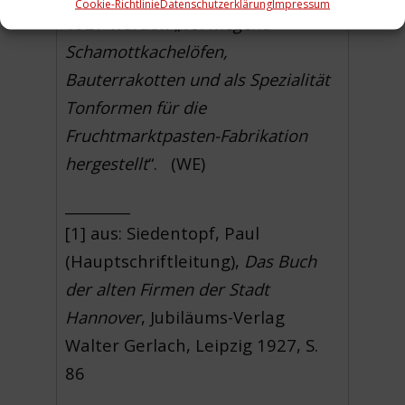
Cookie-Richtlinie
Datenschutzerklärung
Impressum
1927 werden „
vorwiegend
Schamottkachelöfen,
Bauterrakotten und als Spezialität
Tonformen für die
Fruchtmarktpasten-Fabrikation
hergestellt
“. (WE)
_________
[1] aus: Siedentopf, Paul
(Hauptschriftleitung),
Das Buch
der alten Firmen der Stadt
Hannover
, Jubiläums-Verlag
Walter Gerlach, Leipzig 1927, S.
86