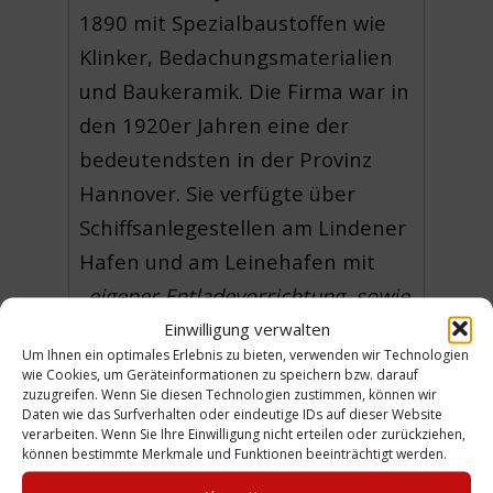
1890 mit Spezialbaustoffen wie
Klinker, Bedachungsmaterialien
und Baukeramik. Die Firma war in
den 1920er Jahren eine der
bedeutendsten in der Provinz
Hannover. Sie verfügte über
Schiffsanlegestellen am Lindener
Hafen und am Leinehafen mit
„
eigener Entladevorrichtung, sowie
Reichsautobahn- und Straßenbahn-
Einwilligung verwalten
Um Ihnen ein optimales Erlebnis zu bieten, verwenden wir Technologien
Anschlussgleisen.
“ (WE)
wie Cookies, um Geräteinformationen zu speichern bzw. darauf
zuzugreifen. Wenn Sie diesen Technologien zustimmen, können wir
_________
Daten wie das Surfverhalten oder eindeutige IDs auf dieser Website
verarbeiten. Wenn Sie Ihre Einwilligung nicht erteilen oder zurückziehen,
[1] aus: Siedentopf, Paul
können bestimmte Merkmale und Funktionen beeinträchtigt werden.
(Hauptschriftleitung),
Das Buch