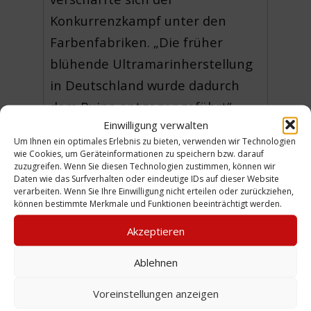
Konkurrenzkampf unter den
Farbenfabriken. „Die früher
blühende Ultramarinherstellung
in Deutschland wurde dadurch
dem Ruine entgegengeführt“,
Einwilligung verwalten
heißt es im Text. Die Fusion
Um Ihnen ein optimales Erlebnis zu bieten, verwenden wir Technologien
brachte für das Lindener
wie Cookies, um Geräteinformationen zu speichern bzw. darauf
zuzugreifen. Wenn Sie diesen Technologien zustimmen, können wir
Unternehmen einen Aufschwung.
Daten wie das Surfverhalten oder eindeutige IDs auf dieser Website
Neu hinzugewonnene
verarbeiten. Wenn Sie Ihre Einwilligung nicht erteilen oder zurückziehen,
können bestimmte Merkmale und Funktionen beeinträchtigt werden.
Marktanteile im Ausland wurden
Akzeptieren
durch den Ersten Weltkrieg
wieder gekappt. Nach dem Krieg
Ablehnen
kam das Geschäft nur
Voreinstellungen anzeigen
schleppend in Gang, (WE)