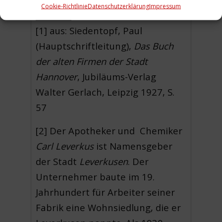
Cookie-Richtlinie
Datenschutzerklärung
Impressum
_________
[1] aus: Siedentopf, Paul
(Hauptschriftleitung),
Das Buch
der alten Firmen der Stadt
Hannover
, Jubiläums-Verlag
Walter Gerlach, Leipzig 1927, S.
57
[2] Der Apotheker und Chemiker
Carl Leverkus
ist Namensgeber
der Stadt
Leverkusen
. Der
Unternehmer baute im 19.
Jahrhundert für Arbeiter seiner
Fabrik eine Wohnsiedlung, die er