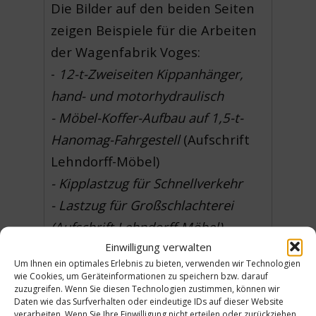
Die Bilder auf den beiden Seiten
zeigen Beispiele für die Arbeiten
der Wagenfabrik Voges:
-
12-t-Zweiseiten Kippanhänger,
hand- und motorhydraulisch
- Möbel-Koffer-Aufbau auf 1,5-t-
Hanomag-Fahrgestell
(Aufschrift
Lehndorff-Möbel)
- Kipplastzug für Schnellverkehr
- Lastzug für Großschlachterei
(Aufschrift Lehndorff-Möbel)
Einwilligung verwalten
- Möbelkasten-Aufbau auf 2- t-
Um Ihnen ein optimales Erlebnis zu bieten, verwenden wir Technologien
Hanomag-Fahrgestell
(Aufschrift
wie Cookies, um Geräteinformationen zu speichern bzw. darauf
zuzugreifen. Wenn Sie diesen Technologien zustimmen, können wir
Universal Qualitäts-Büromöbel)
Daten wie das Surfverhalten oder eindeutige IDs auf dieser Website
(WE)
verarbeiten. Wenn Sie Ihre Einwilligung nicht erteilen oder zurückziehen,