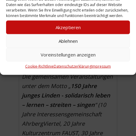
Daten wie das Surfverhalten oder eindeutige IDs auf dieser Website
Arbeiterbewegung liegen. Mit
verarbeiten. Wenn Sie Ihre Einwilligung nicht erteilen oder zurückziehen,
beeindruckenden
können bestimmte Merkmale und Funktionen beeinträchtigt werden.
Demonstrationen haben sich die
Akzeptieren
Menschen in der jüngeren Zeit
Ablehnen
gegen die Aufmärsche
rechtsradikaler Gruppen im
Voreinstellungen anzeigen
Stadtbezirk gewandt.
Cookie-Richtlinie
Datenschutzerklärung
Impressum
Die gemeinsamen Veranstaltungen
unter dem Motto „
150 Jahre
junges Linden - solidarisch leben
– lernen – streiten – singen
“ (10
Jahre Interessensgemeinschaft
AhrbergViertel, 20 Jahre
Kulturzentrum FAUST, 30 Jahre