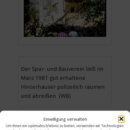
Der Spar- und Bauverein ließ im
März 1981 gut erhaltene
Hinterhäuser polizeilich räumen
und abreißen (WB)
Einwilligung verwalten
Urheber: Kunze-von Hardenberg,
Um Ihnen ein optimales Erlebnis zu bieten, verwenden wir Technologien