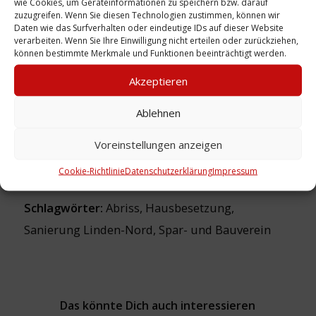
wie Cookies, um Geräteinformationen zu speichern bzw. darauf
Heinz-Jörgen
zuzugreifen. Wenn Sie diesen Technologien zustimmen, können wir
Daten wie das Surfverhalten oder eindeutige IDs auf dieser Website
Lizenz:
CC-BY
verarbeiten. Wenn Sie Ihre Einwilligung nicht erteilen oder zurückziehen,
können bestimmte Merkmale und Funktionen beeinträchtigt werden.
Sammlung:
Medienwerkstatt
Linden
Akzeptieren
Ablehnen
Zeitliche Einordnung: 1981
Voreinstellungen anzeigen
Ort: Velvetstraße
Cookie-Richtlinie
Datenschutzerklärung
Impressum
Schlagwörter:
Abriss
,
Hausbesetzung
,
Sanierung Linden-Nord
,
Spar- und Bauverein
Das könnte Dich auch interessieren