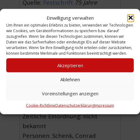
Quelle:
Festschrift
75 Jahre
Conrad Engelke 1879 – 1954,
Einwilligung verwalten
Apparate-, Maschinen- und
Um Ihnen ein optimales Erlebnis zu bieten, verwenden wir Technologien
Dampfkessel-Fabrik
, Hannover-
wie Cookies, um Geräteinformationen zu speichern bzw. darauf
zuzugreifen. Wenn Sie diesen Technologien zustimmen, können wir
Limmer, 1954, S. 4
Daten wie das Surfverhalten oder eindeutige IDs auf dieser Website
verarbeiten. Wenn Sie Ihre Einwilligung nicht erteilen oder zurückziehen,
können bestimmte Merkmale und Funktionen beeinträchtigt werden.
Akzeptieren
Urheber: Kessel-Fabrik Conrad
Ablehnen
Engelke
Sammlung:
Engel / Franke
Voreinstellungen anzeigen
Cookie-Richtlinie
Datenschutzerklärung
Impressum
Zeitliche Einordnung: nicht
bekannt
Personen: Schenk, Conrad