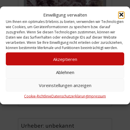
Einwilligung verwalten
Um Ihnen ein optimales Erlebnis zu bieten, verwenden wir Technologien
wie Cookies, um Geräteinformationen zu speichern bzw. darauf
zuzugreifen. Wenn Sie diesen Technologien zustimmen, können wir
Daten wie das Surfverhalten oder eindeutige IDs auf dieser Website
verarbeiten. Wenn Sie Ihre Einwilligung nicht erteilen oder zurückziehen,
können bestimmte Merkmale und Funktionen beeinträchtigt werden.
Akzeptieren
Bild 35 Der „Edelhof“ in Ricklingen
aus dem Fotoalbum „Alt-Linden“, das
Ablehnen
Eduard Hurtzig wahrscheinlich um
Voreinstellungen anzeigen
1900 zusammengestellt hat.
Cookie-Richtlinie
Datenschutzerklärung
Impressum
(HeK)
Urheber: unbekannt