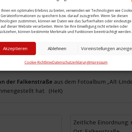
Ihnen ein optimales Erlebnis zu bieten, verwenden wir Technologien wie Cooki
Geräteinformationen zu speichern bzw. darauf zuzugreifen. Wenn Sie diesen
hnologien zustimmen, können wir Daten wie das Surfverhalten oder eindeutige
 auf dieser Website verarbeiten. Wenn Sie Ihre Einwilligung nicht erteilen oder
ückziehen, können bestimmte Merkmale und Funktionen beeinträchtigt werden.
Akzeptieren
Ablehnen
Voreinstellungen anzeig
Cookie-Richtlinie
Datenschutzerklärung
Impressum
 an der Falkenstraße
aus dem Fotoalbum „Alt-Linde
mengestellt hat. (HeK)
Zeitliche Einordnung:
Ort: Falkenstraße