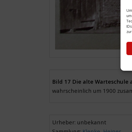
Um 
um 
Tec
IDs
zur
Bild 17 Die alte Warteschule
wahrscheinlich um 1900 zusam
Urheber: unbekannt
Sammlung:
Klenke, Heiner