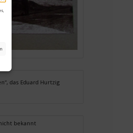
es,
en
n“, das Eduard Hurtzig
 nicht bekannt