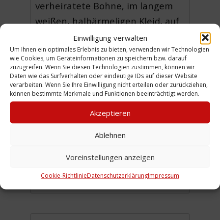
verheiratete Bohne, im langem
weißen, halbärmeligen Kleid, auf
Beistelltisch aufgestützt, Buch
Einwilligung verwalten
Um Ihnen ein optimales Erlebnis zu bieten, verwenden wir Technologien
und Blumenstrauß auf dem Tisch.
wie Cookies, um Geräteinformationen zu speichern bzw. darauf
Dorothea Müller, geboren am
zuzugreifen. Wenn Sie diesen Technologien zustimmen, können wir
Daten wie das Surfverhalten oder eindeutige IDs auf dieser Website
18.11.1894 in Linden, gestorben
verarbeiten. Wenn Sie Ihre Einwilligung nicht erteilen oder zurückziehen,
können bestimmte Merkmale und Funktionen beeinträchtigt werden.
am 17.02.1979 in Ahlem. Das Foto
wurde in Den Haag/Holland
Akzeptieren
aufgenommen, wo Dorothea
Ablehnen
Müller bei der jüdischen
Voreinstellungen anzeigen
Arztfamilie Dr. Rombauds als
Kindermädchen "in Stellung" war.
Cookie-Richtlinie
Datenschutzerklärung
Impressum