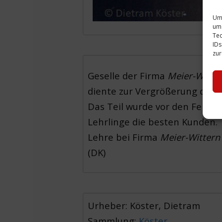
Um 
um 
Tec
IDs
zur
Geselle der Firma
Meier-Witte
diente zur Vergrößerung des T
Das Teil wurde vor den Ferns
Lehrlinge die besten Kunden.
Lehre bei Firma
Meier-Wittern
(DK)
Urheber: Köster, Dietram
Sammlung:
Köster