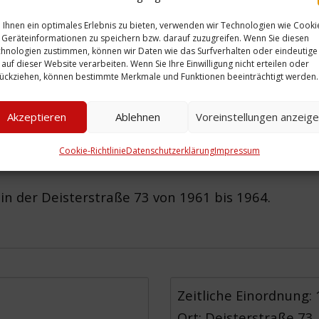
Ihnen ein optimales Erlebnis zu bieten, verwenden wir Technologien wie Cooki
Geräteinformationen zu speichern bzw. darauf zuzugreifen. Wenn Sie diesen
hnologien zustimmen, können wir Daten wie das Surfverhalten oder eindeutige
 auf dieser Website verarbeiten. Wenn Sie Ihre Einwilligung nicht erteilen oder
ückziehen, können bestimmte Merkmale und Funktionen beeinträchtigt werden.
rn
vor dem Schaufenster des Radiogeschäftes. Die 
Akzeptieren
Ablehnen
Voreinstellungen anzeig
V-Bildes. Die meisten Bildröhren hatten damals n
eher gehängt. Neben dem Schaufenster rechts ei
Cookie-Richtlinie
Datenschutzerklärung
Impressum
in der Deisterstraße 73 von 1961 bis 1964.
Zeitliche Einordnung:
Ort: Deisterstraße 73