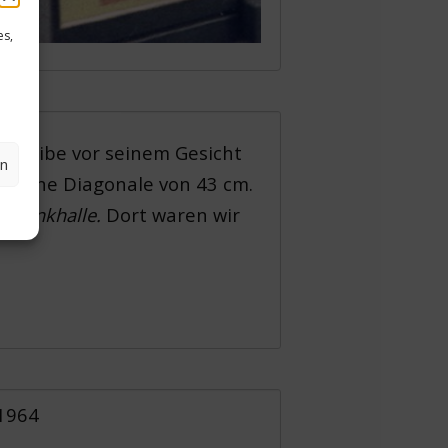
es,
Scheibe vor seinem Gesicht
en
ur eine Diagonale von 43 cm.
ne
Trinkhalle.
Dort waren wir
 1964