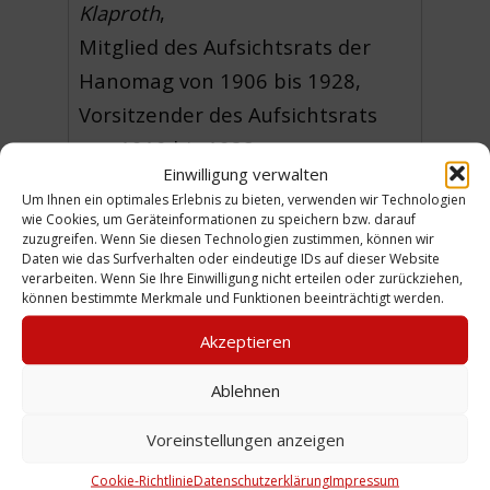
Klaproth
,
Mitglied des Aufsichtsrats der
Hanomag von 1906 bis 1928,
Vorsitzender des Aufsichtsrats
von 1910 bis 1928.
Einwilligung verwalten
(Foto von einem Gemälde )
Um Ihnen ein optimales Erlebnis zu bieten, verwenden wir Technologien
wie Cookies, um Geräteinformationen zu speichern bzw. darauf
aus:
Hundert Jahre Hanomag
.
zuzugreifen. Wenn Sie diesen Technologien zustimmen, können wir
Daten wie das Surfverhalten oder eindeutige IDs auf dieser Website
Geschichte der hannoverschen
verarbeiten. Wenn Sie Ihre Einwilligung nicht erteilen oder zurückziehen,
Maschinenbau-Aktien-Gesellschaft
können bestimmte Merkmale und Funktionen beeinträchtigt werden.
vormals Georg Egestorff in
Akzeptieren
Hannover 1835-1935
, Düsseldorf,
Ablehnen
Düsseldorf 1935; S. 154
Voreinstellungen anzeigen
Cookie-Richtlinie
Datenschutzerklärung
Impressum