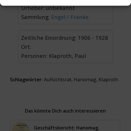
Urheber: unbekannt
Sammlung:
Engel / Franke
Zeitliche Einordnung: 1906 - 1928
Ort:
Personen: Klaproth, Paul
Schlagwörter:
Aufsichtsrat
,
Hanomag
,
Klaproth
Das könnte Dich auch interessieren
Geschäftsbericht: Hanomag,