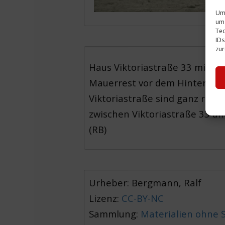
Um 
um 
Tec
IDs
zur
Haus Viktoriastraße 33 mit k
Mauerrest vor dem Hinterhaus
Viktoriastraße sind ganz rec
zwischen Viktoriastraße 33 un
(RB)
Urheber: Bergmann, Ralf
Lizenz:
CC-BY-NC
Sammlung:
Materialien ohne