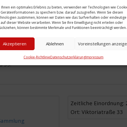
Ihnen ein optimales Erlebnis zu bieten, verwenden wir Technologien wie Cooki
Geräteinformationen zu speichern bzw. darauf zuzugreifen. Wenn Sie diesen
hnologien zustimmen, können wir Daten wie das Surfverhalten oder eindeutige
 auf dieser Website verarbeiten. Wenn Sie Ihre Einwilligung nicht erteilen oder
ückziehen, können bestimmte Merkmale und Funktionen beeinträchtigt werden.
leinem Hinterhaus, Gärtchen, Wäscheleine, Masc
Akzeptieren
Ablehnen
Voreinstellungen anzeig
. Von dem Haus Viktoriastraße 8 auf der gegenüb
hts nur zwei Fenster zu sehen. Aufgenommen von d
Cookie-Richtlinie
Datenschutzerklärung
Impressum
d 35.
Zeitliche Einordnung:
Ort: Viktoriatraße 33
 Sammlung