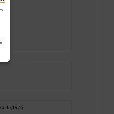
es,
en
 26.05.1976