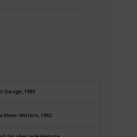
it Garage, 1983
ma Meier-Wittern, 1963
oh bin über jede kleinste