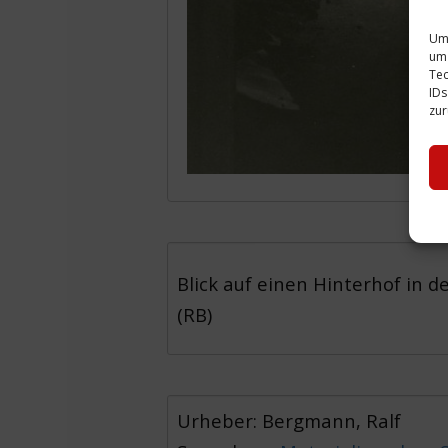
Um 
um 
Tec
IDs
zur
Blick auf einen Hinterhof in d
(RB)
Urheber: Bergmann, Ralf