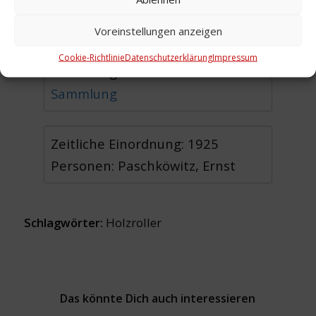
Voreinstellungen anzeigen
Urheber:
Cookie-Richtlinie
Datenschutzerklärung
Impressum
Sammlung:
Materialien ohne
Sammlung
Zeitliche Einordnung: 1925
Personen: Paschköwitz, Ernst
Schlagwörter:
Holzroller
Das könnte Dich auch interessieren