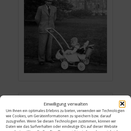
Einwilligung verwalten
Onkel Hermann Blome und
Um Ihnen ein optimales Erlebnis zu bieten, verwenden wir Technologien
Dietram Köster, im Hintergrund
wie Cookies, um Geräteinformationen zu speichern bzw. darauf
zuzugreifen. Wenn Sie diesen Technologien zustimmen, können wir
das Provinzialmuseum (seit 1933
Daten wie das Surfverhalten oder eindeutige IDs auf dieser Website