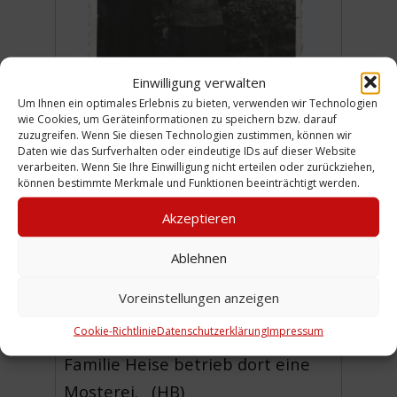
Einwilligung verwalten
Um Ihnen ein optimales Erlebnis zu bieten, verwenden wir Technologien
wie Cookies, um Geräteinformationen zu speichern bzw. darauf
zuzugreifen. Wenn Sie diesen Technologien zustimmen, können wir
Daten wie das Surfverhalten oder eindeutige IDs auf dieser Website
verarbeiten. Wenn Sie Ihre Einwilligung nicht erteilen oder zurückziehen,
können bestimmte Merkmale und Funktionen beeinträchtigt werden.
Akzeptieren
Die Schwestern Dorothee
Ablehnen
(Dorette) Müller, geb. Stender,
Voreinstellungen anzeigen
und Sophie Heise, geb. Stender,
Cookie-Richtlinie
Datenschutzerklärung
Impressum
im Obstgarten in Westerfeld.
Familie Heise betrieb dort eine
Mosterei. (HB)