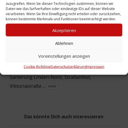
zuzugreifen. Wenn Sie diesen Technologien zustimmen, können wir
Sammlung:
Medienwerkstatt
Daten wie das Surfverhalten oder eindeutige IDs auf dieser Website
verarbeiten. Wenn Sie Ihre Einwilligung nicht erteilen oder zurückziehen,
Linden
können bestimmte Merkmale und Funktionen beeinträchtigt werden.
Akzeptieren
Zeitliche Einordnung: 02.09.1979
Ablehnen
Ort: Viktoriastraße
Voreinstellungen anzeigen
Cookie-Richtlinie
Datenschutzerklärung
Impressum
Schlagwörter:
Begegnung
,
Integration
,
Kind
,
Sanierung Linden-Nord
,
Straßenfest
,
Viktoriastraße
...
mehr
Das könnte Dich auch interessieren