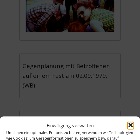
Gegenplanung mit Betroffenen
auf einem Fest am 02.09.1979.
(WB)
Urheber: Kunze-von Hardenberg,
Einwilligung verwalten
Heinz-Jörgen
Um Ihnen ein optimales Erlebnis zu bieten, verwenden wir Technologien
Lizenz:
CC-BY
wie Cookies, um Geräteinformationen zu speichern bzw. darauf