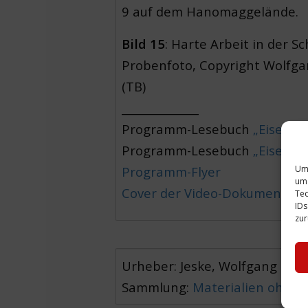
9 auf dem Hanomaggelände.
Bild 15
: Harte Arbeit in der 
Probenfoto, Copyright Wolfga
(TB)
______________
Programm-Lesebuch
„Eisen, 
Programm-Lesebuch
„Eisen, 
Programm-Flyer
Um 
um 
Cover der Video-Dokumentati
Tec
IDs
zur
Urheber: Jeske, Wolfgang
Sammlung:
Materialien ohne