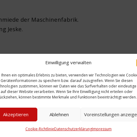
Schmiede der Maschinenfabrik.
ng Jeske.
Dampf und Samt“, Teil 1
Einwilligung verwalten
Dampf und Samt“, Teil 2
Ihnen ein optimales Erlebnis zu bieten, verwenden wir Technologien wie Cooki
Geräteinformationen zu speichern bzw. darauf zuzugreifen. Wenn Sie diesen
on
hnologien zustimmen, können wir Daten wie das Surfverhalten oder eindeutige
 auf dieser Website verarbeiten. Wenn Sie Ihre Einwilligung nicht erteilen oder
ückziehen, können bestimmte Merkmale und Funktionen beeinträchtigt werden.
Akzeptieren
Ablehnen
Voreinstellungen anzeig
Zeitliche Einordnung:
 Sammlung
Ort: Hanomag-Gelände 
Cookie-Richtlinie
Datenschutzerklärung
Impressum