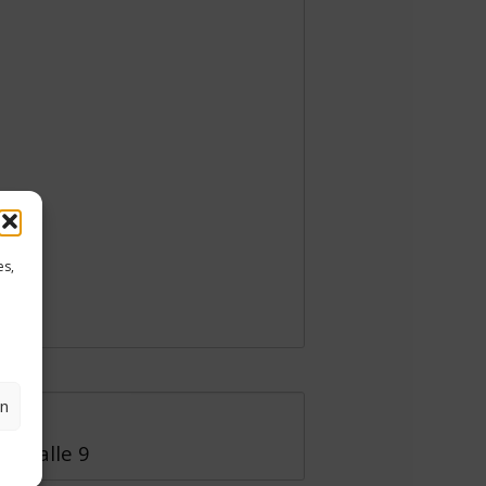
es,
en
 1991
; Halle 9