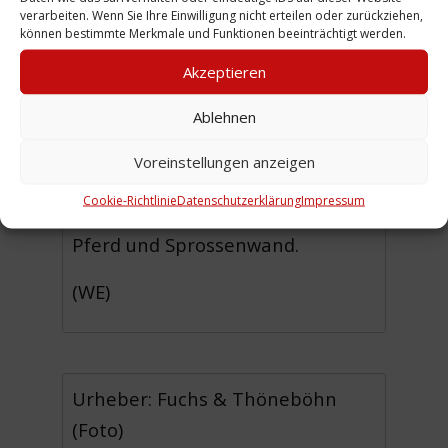
gilt das Ensemble als ein
verarbeiten. Wenn Sie Ihre Einwilligung nicht erteilen oder zurückziehen,
können bestimmte Merkmale und Funktionen beeinträchtigt werden.
wichtiges Beispiel des Neuen
Akzeptieren
Bauens im Hannover der 1920er
Jahre.
Ablehnen
Das Innere der neuen Turnhalle
Voreinstellungen anzeigen
entspricht dem damaligen
Cookie-Richtlinie
Datenschutzerklärung
Impressum
Standard: Ringe, Reck, Barren,
Pferd und Sprossenwand.
(WE)
Urheber: Fuchs & Thöneböhn
(Foto)