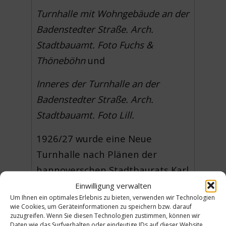
Turnhalle mit Wohngebäude an der
Badenstedter Straße. Arch.
Stadtbauamt. Foto Fuchs &
Thöneböhn
und
Inneres der Turnhalle
an der
Badenstedter Straße. Arch.
Stadtbauamt. Foto Lill.
1926/27 wurde eine Neue
Turnhalle nach Plänen der
hannoverschen Stadtbaurats Karl
Elkart errichtet. Mit der
Einwilligung verwalten
Um Ihnen ein optimales Erlebnis zu bieten, verwenden wir Technologien
rotbraunen Klinkerfassade und
wie Cookies, um Geräteinformationen zu speichern bzw. darauf
dem Wohnhaus im gleichen Stil
zuzugreifen. Wenn Sie diesen Technologien zustimmen, können wir
Daten wie das Surfverhalten oder eindeutige IDs auf dieser Website