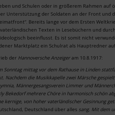
rieben und Schulen oder in größerem Rahmen auf ö
 der Unterstützung der Soldaten an der Front und 
eimatfront“. Bereits lange vor dem Ersten Weltkr
 vaterländischen Texten in Lesebüchern und durc
ideologisch beeinflusst. Es ist somit nicht verwund
dener Marktplatz ein Schulrat als Hauptredner auf
rieb der
Hannoversche Anzeiger
am 10.8.1917:
am Sonntag mittag vor dem Rathause in Linden stattfa
. Nachdem die Musikkapelle zwei Märsche gespielt 
ymnia, Männergesangsverein Limmer und Männerch
rly Bekedorf mehrere Chöre in harmonisch schön ab
ine kernige, von hoher vaterländischer Gesinnung ge
utschland, Deutschland über alles
sang. Mit dem u