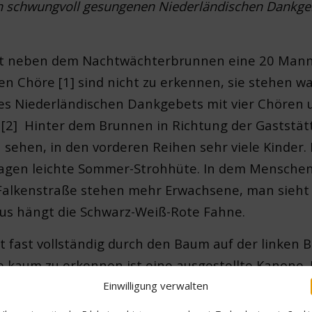
 schwungvoll gesungenen Niederländischen Dankgebe
ht neben dem Nachtwächterbrunnen eine 20 Mann s
n Chöre [1] sind nicht zu erkennen, sie stehen w
es Niederländischen Dankgebets mit vier Chören u
. [2] Hinter dem Brunnen in Richtung der Gaststä
sehen, in den vorderen Reihen sehr viele Kinder.
tragen leichte Sommer-Strohhüte. In dem Mensche
Falkenstraße stehen mehr Erwachsene, man sieht 
us hängt die Schwarz-Weiß-Rote Fahne.
t fast vollständig durch den Baum auf der linken Bi
 kaum zu erkennen ist eine ausgestellte Kanone. 
n, das hier auf einem Podest der jubelnden Bevöl
Einwilligung verwalten