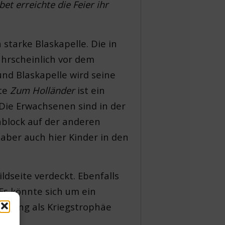
t erreichte die Feier ihr
tarke Blaskapelle. Die in
ahrscheinlich vor dem
nd Blaskapelle wird seine
tte
Zum Holländer
ist ein
 Die Erwachsenen sind in der
nblock auf der anderen
aber auch hier Kinder in den
ldseite verdeckt. Ebenfalls
Es könnte sich um ein
kerung als Kriegstrophäe