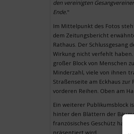
den vereinigten Gesangvereinen
Ende.
"
Im Mittelpunkt des Fotos ste
dem Zeitungsbericht erwähnte
Rathaus. Der Schlussgesang d
Wirkung nicht verfehlt haben
großer Block von Menschen zu 
Minderzahl, viele von ihnen 
Straßenseite am Eckhaus zur 
vorderen Reihen. Oben am Ha
Ein weiterer Publikumsblock is
hinter den Blättern der Bäume
französisches Geschütz handel
präsentiert wird.