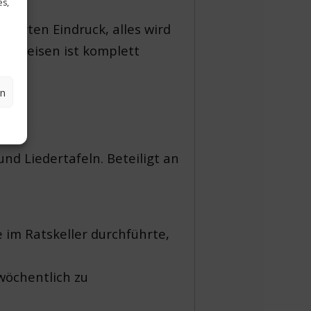
es,
sierten Eindruck, alles wird
hngleisen ist komplett
en
nd Liedertafeln. Beteiligt an
 im Ratskeller durchführte,
wöchentlich zu