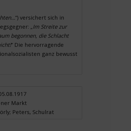
chten…
“) versichert sich in
iegsgegner: „
Im Streite zur
 kaum begonnen, die Schlacht
icht!
“ Die hervorragende
ionalsozialisten ganz bewusst
 05.08.1917
dener Markt
rly; Peters, Schulrat