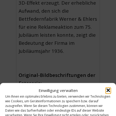
3D-Effekt erzeugt. Der erhebliche
Aufwand, den sich die
Bettfedernfabrik Werner & Ehlers
für eine Reklameaktion zum 75.
Jubiläum leisten konnte, zeigt die
Bedeutung der Firma im
Jubiläumsjahr 1936.
Original-Bildbeschriftungen der
Fotoserie:
Einwilligung verwalten
1 – Gänsefedern / 2 –
Um Ihnen ein optimales Erlebnis zu bieten, verwenden wir Technologien
wie Cookies, um Geräteinformationen zu speichern bzw. darauf
Entenfedern / 3 – Hühnerfedern/
zuzugreifen. Wenn Sie diesen Technologien zustimmen, können wir
4 – Prüfung verarbeiteter
Daten wie das Surfverhalten oder eindeutige IDs auf dieser Website
verarbeiten. Wenn Sie Ihre Einwilligung nicht erteilen oder zurückziehen,