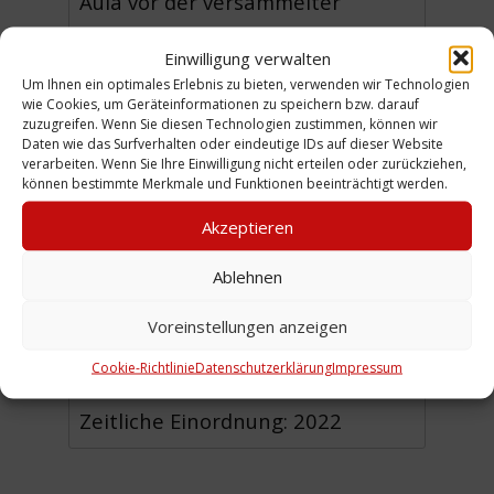
Aula vor der versammelter
Elternschaft statt. Alle Kostüme
Einwilligung verwalten
und die Bühnendekoration waren
Um Ihnen ein optimales Erlebnis zu bieten, verwenden wir Technologien
handgemacht.
wie Cookies, um Geräteinformationen zu speichern bzw. darauf
zuzugreifen. Wenn Sie diesen Technologien zustimmen, können wir
Daten wie das Surfverhalten oder eindeutige IDs auf dieser Website
(WP)
verarbeiten. Wenn Sie Ihre Einwilligung nicht erteilen oder zurückziehen,
können bestimmte Merkmale und Funktionen beeinträchtigt werden.
Akzeptieren
Urheber:
Ablehnen
Sammlung:
Materialien ohne
Voreinstellungen anzeigen
Sammlung
Cookie-Richtlinie
Datenschutzerklärung
Impressum
Zeitliche Einordnung: 2022