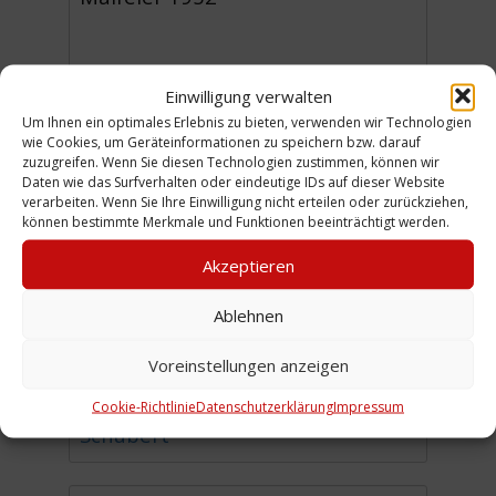
Einwilligung verwalten
Beschriftung auf Rückseite
:
Um Ihnen ein optimales Erlebnis zu bieten, verwenden wir Technologien
wie Cookies, um Geräteinformationen zu speichern bzw. darauf
33a
zuzugreifen. Wenn Sie diesen Technologien zustimmen, können wir
Daten wie das Surfverhalten oder eindeutige IDs auf dieser Website
Maifeier 1952
verarbeiten. Wenn Sie Ihre Einwilligung nicht erteilen oder zurückziehen,
können bestimmte Merkmale und Funktionen beeinträchtigt werden.
Akzeptieren
Ablehnen
Urheber:
Lizenz:
CC-BY
Voreinstellungen anzeigen
Sammlung:
Nachlass Paul
Cookie-Richtlinie
Datenschutzerklärung
Impressum
Schubert